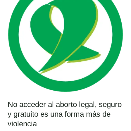
aborto
legal,
seguro
y
gratuito
es
una
forma
más
de
violencia
No acceder al aborto legal, seguro
y gratuito es una forma más de
violencia