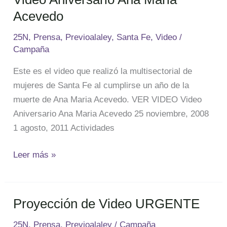
Acevedo
25N
,
Prensa
,
Previoalaley
,
Santa Fe
,
Video
/
Campaña
Este es el video que realizó la multisectorial de
mujeres de Santa Fe al cumplirse un año de la
muerte de Ana Maria Acevedo. VER VIDEO Video
Aniversario Ana Maria Acevedo 25 noviembre, 2008
1 agosto, 2011 Actividades
Leer más »
Proyección de Video URGENTE
Proyección
de
25N
,
Prensa
,
Previoalaley
/
Campaña