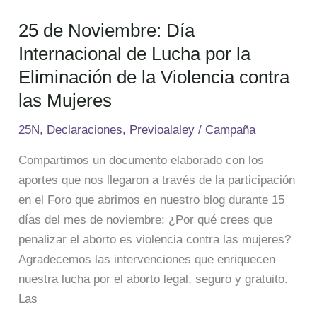
25 de Noviembre: Día
25
de
Internacional de Lucha por la
Noviembre:
Eliminación de la Violencia contra
Día
las Mujeres
Internacional
de
25N
,
Declaraciones
,
Previoalaley
/
Campaña
Lucha
Compartimos un documento elaborado con los
por
aportes que nos llegaron a través de la participación
la
en el Foro que abrimos en nuestro blog durante 15
Eliminación
días del mes de noviembre: ¿Por qué crees que
de
penalizar el aborto es violencia contra las mujeres?
la
Agradecemos las intervenciones que enriquecen
Violencia
nuestra lucha por el aborto legal, seguro y gratuito.
contra
Las
las