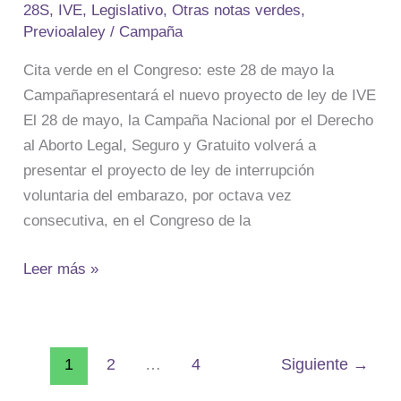
28S
,
IVE
,
Legislativo
,
Otras notas verdes
,
Congreso
Previoalaley
/
Campaña
–
Campaña
Cita verde en el Congreso: este 28 de mayo la
Nacional
Campañapresentará el nuevo proyecto de ley de IVE
por
El 28 de mayo, la Campaña Nacional por el Derecho
el
al Aborto Legal, Seguro y Gratuito volverá a
Derecho
presentar el proyecto de ley de interrupción
al
voluntaria del embarazo, por octava vez
Aborto
consecutiva, en el Congreso de la
Legal
Seguro
Leer más »
y
Gratuito
1
2
…
4
Siguiente
→