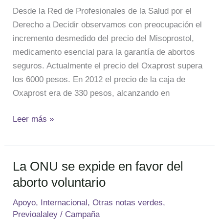
incrementa
Desde la Red de Profesionales de la Salud por el
la
Derecho a Decidir observamos con preocupación el
desigualdad
incremento desmedido del precio del Misoprostol,
social
medicamento esencial para la garantía de abortos
seguros. Actualmente el precio del Oxaprost supera
los 6000 pesos. En 2012 el precio de la caja de
Oxaprost era de 330 pesos, alcanzando en
Leer más »
La ONU se expide en favor del
La
ONU
aborto voluntario
se
Apoyo
,
Internacional
,
Otras notas verdes
,
expide
Previoalaley
/
Campaña