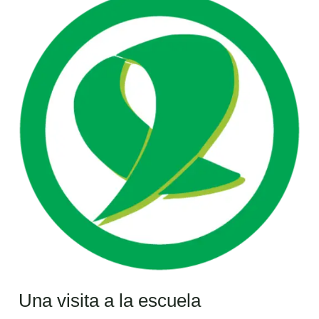
visita
a
la
escuela
Una visita a la escuela