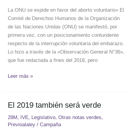
en
favor
La ONU se expide en favor del aborto voluntario» El
del
Comité de Derechos Humanos de la Organización
aborto
de las Naciones Unidas (ONU) se manifestó, por
voluntario
primera vez, con un posicionamiento contundente
respecto de la interrupción voluntaria del embarazo.
Lo hizo a través de la «Observación General N°36»,
que fue redactada a fines del 2018, pero
Leer más »
El 2019 también será verde
El
2019
28M
,
IVE
,
Legislativo
,
Otras notas verdes
,
también
Previoalaley
/
Campaña
será