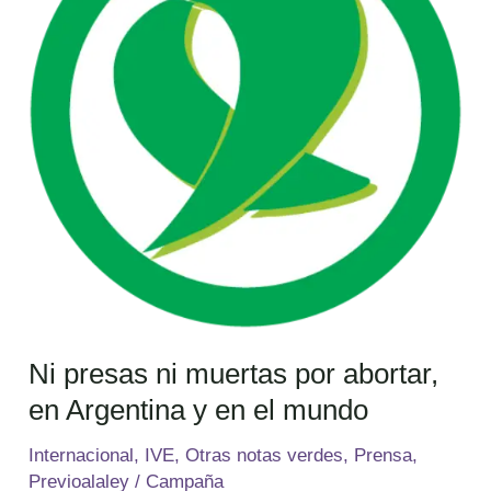
muertas
por
abortar,
en
Argentina
y
en
el
mundo
Ni presas ni muertas por abortar,
en Argentina y en el mundo
Internacional
,
IVE
,
Otras notas verdes
,
Prensa
,
Previoalaley
/
Campaña