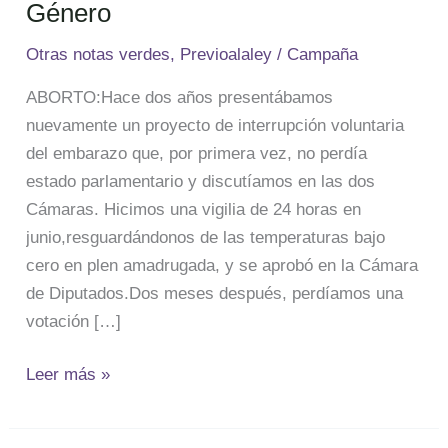
Género
Argentina
para
Otras notas verdes
,
Previoalaley
/
Campaña
la
ABORTO:Hace dos años presentábamos
Investigación
nuevamente un proyecto de interrupción voluntaria
en
del embarazo que, por primera vez, no perdía
Historia
estado parlamentario y discutíamos en las dos
de
Cámaras. Hicimos una vigilia de 24 horas en
las
junio,resguardándonos de las temperaturas bajo
Mujeres
cero en plen amadrugada, y se aprobó en la Cámara
y
de Diputados.Dos meses después, perdíamos una
Estudios
votación […]
de
Género
Leer más »