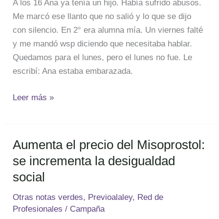
A los 16 Ana ya tenía un hijo. Había sufrido abusos.
Me marcó ese llanto que no salió y lo que se dijo
con silencio. En 2° era alumna mía. Un viernes falté
y me mandó wsp diciendo que necesitaba hablar.
Quedamos para el lunes, pero el lunes no fue. Le
escribí: Ana estaba embarazada.
Leer más »
Aumenta el precio del Misoprostol:
Aumenta
el
se incrementa la desigualdad
precio
social
del
Otras notas verdes
,
Previoalaley
,
Red de
Misoprostol:
Profesionales
/
Campaña
se