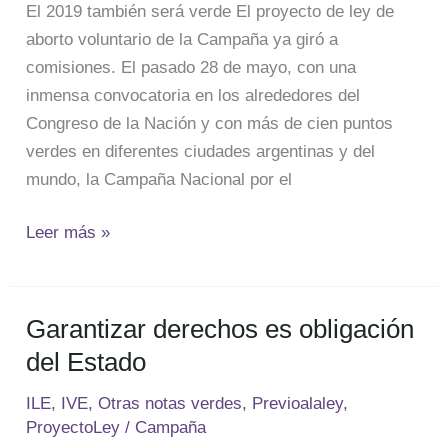
verde
El 2019 también será verde El proyecto de ley de
aborto voluntario de la Campaña ya giró a
comisiones. El pasado 28 de mayo, con una
inmensa convocatoria en los alrededores del
Congreso de la Nación y con más de cien puntos
verdes en diferentes ciudades argentinas y del
mundo, la Campaña Nacional por el
Leer más »
Garantizar derechos es obligación
Garantizar
derechos
del Estado
es
ILE
,
IVE
,
Otras notas verdes
,
Previoalaley
,
obligación
ProyectoLey
/
Campaña
del